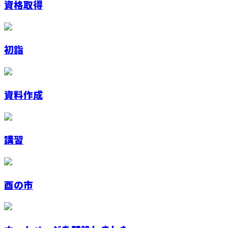
資格取得
初詣
資料作成
講習
酉の市