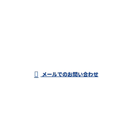
お問い合わせ
お電話でのお問い合わせ
090-5238-7305
株式会社板キ
ング
営業時間／8：00～17：00
メールでのお問い合わせ
ホーム
業務案内
各種募集
施工実績